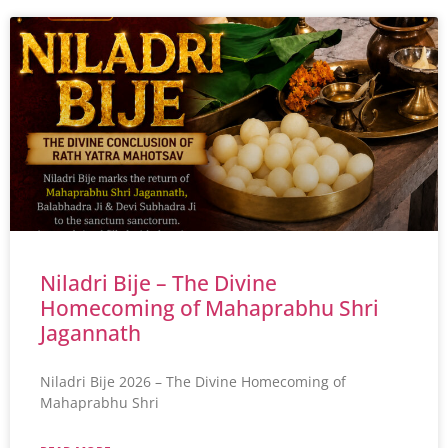
Niladri Bije – The Divine
Homecoming of Mahaprabhu Shri
Jagannath
Niladri Bije 2026 – The Divine Homecoming of
Mahaprabhu Shri