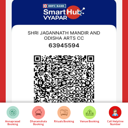
Annaprasad
Dharamshala
Rituals Booking
Venue Booking
Call Helpline
Booking
Booking
Number