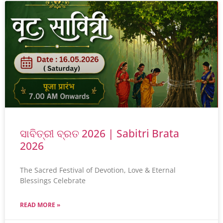
ସାବିତ୍ରୀ ବ୍ରତ 2026 | Sabitri Brata
2026
The Sacred Festival of Devotion, Love & Eternal
Blessings Celebrate
READ MORE »