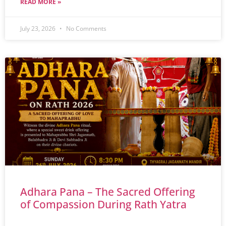
READ MORE »
July 23, 2026
No Comments
Adhara Pana – The Sacred Offering
of Compassion During Rath Yatra