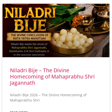
Niladri Bije – The Divine
Homecoming of Mahaprabhu Shri
Jagannath
Niladri Bije 2026 – The Divine Homecoming of
Mahaprabhu Shri