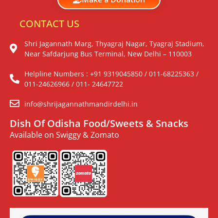
CONTACT US
Shri Jagannath Marg, Thyagraj Nagar, Tyagraj Stadium,
Near Safdarjung Bus Terminal, New Delhi – 110003
Helpline Numbers : +91 9319045850 / 011-68225363 /
011-24626966 / 011- 24647722
info@shrijagannathmandirdelhi.in
Dish Of Odisha Food/Sweets & Snacks
Available on Swiggy & Zomato