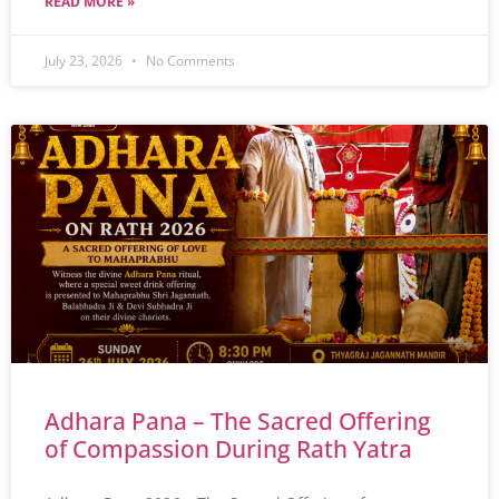
READ MORE »
July 23, 2026
No Comments
Adhara Pana – The Sacred Offering
of Compassion During Rath Yatra