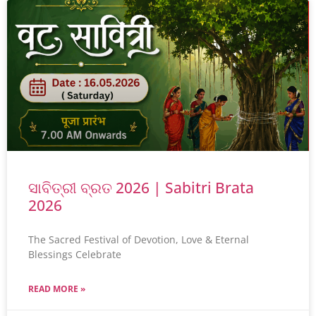
ସାବିତ୍ରୀ ବ୍ରତ 2026 | Sabitri Brata
2026
The Sacred Festival of Devotion, Love & Eternal
Blessings Celebrate
READ MORE »