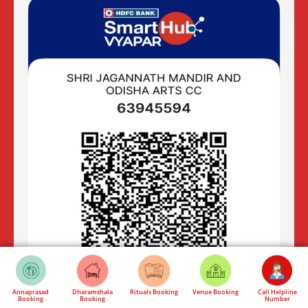
Annaprasad
Dharamshala
Rituals Booking
Venue Booking
Call Helpline
Booking
Booking
Number