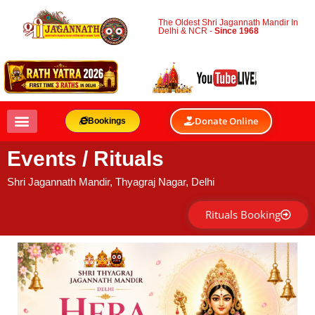
The Oldest Shri Jagannath Mandir In
Delhi & NCR -
Since 1968
Donate Online
Bookings
Events / Rituals
Shri Jagannath Mandir, Thyagraj Nagar, Delhi
Rituals Booking