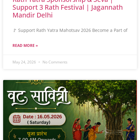
Support 3 Rath Festival | Jagannath
Mandir Delhi
🚩 Support Rath Yatra Mahotsav 2026 Become a Part of
READ MORE »
May 24, 2026
No Comments