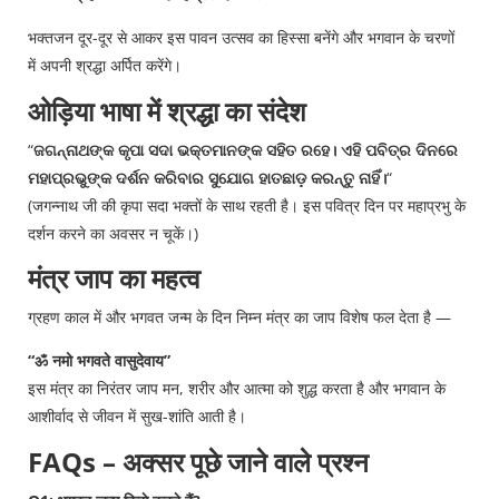
भक्तजन दूर-दूर से आकर इस पावन उत्सव का हिस्सा बनेंगे और भगवान के चरणों
में अपनी श्रद्धा अर्पित करेंगे।
ओड़िया भाषा में श्रद्धा का संदेश
“
ଜଗନ୍ନାଥଙ୍କ କୃପା ସଦା ଭକ୍ତମାନଙ୍କ ସହିତ ରହେ। ଏହି ପବିତ୍ର ଦିନରେ
ମହାପ୍ରଭୁଙ୍କ ଦର୍ଶନ କରିବାର ସୁଯୋଗ ହାତଛାଡ଼ କରନ୍ତୁ ନାହିଁ।
“
(जगन्नाथ जी की कृपा सदा भक्तों के साथ रहती है। इस पवित्र दिन पर महाप्रभु के
दर्शन करने का अवसर न चूकें।)
मंत्र जाप का महत्व
ग्रहण काल में और भगवत जन्म के दिन निम्न मंत्र का जाप विशेष फल देता है —
“ॐ नमो भगवते वासुदेवाय”
इस मंत्र का निरंतर जाप मन, शरीर और आत्मा को शुद्ध करता है और भगवान के
आशीर्वाद से जीवन में सुख-शांति आती है।
FAQs – अक्सर पूछे जाने वाले प्रश्न