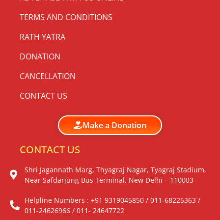
TERMS AND CONDITIONS
RATH YATRA
DONATION
CANCELLATION
CONTACT US
Make a Donation
CONTACT US
Shri Jagannath Marg, Thyagraj Nagar, Tyagraj Stadium,
Near Safdarjung Bus Terminal, New Delhi – 110003
Helpline Numbers : +91 9319045850 / 011-68225363 /
011-24626966 / 011- 24647722