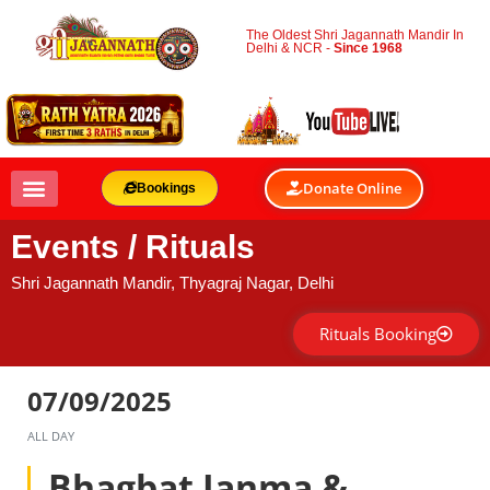
The Oldest Shri Jagannath Mandir In
Delhi & NCR -
Since 1968
Donate Online
Bookings
Events / Rituals
Shri Jagannath Mandir, Thyagraj Nagar, Delhi
Rituals Booking
07/09/2025
ALL DAY
Bhagbat Janma &