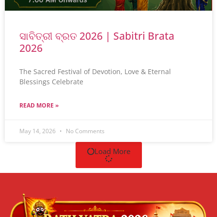
ସାବିତ୍ରୀ ବ୍ରତ 2026 | Sabitri Brata
2026
The Sacred Festival of Devotion, Love & Eternal
Blessings Celebrate
READ MORE »
May 14, 2026
No Comments
Load More