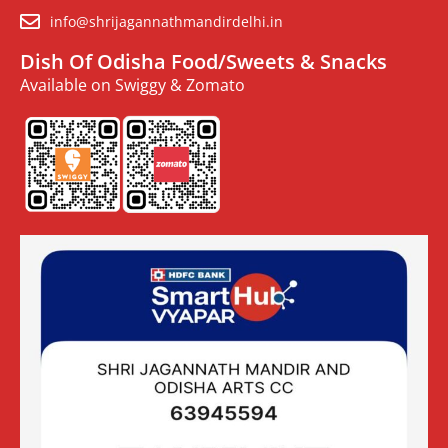
info@shrijagannathmandirdelhi.in
Dish Of Odisha Food/Sweets & Snacks
Available on Swiggy & Zomato