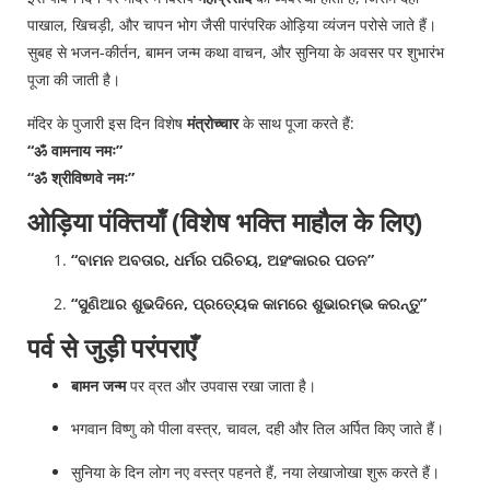
पाखाल, खिचड़ी, और चापन भोग जैसी पारंपरिक ओड़िया व्यंजन परोसे जाते हैं।
सुबह से भजन-कीर्तन, बामन जन्म कथा वाचन, और सुनिया के अवसर पर शुभारंभ
पूजा की जाती है।
मंदिर के पुजारी इस दिन विशेष
मंत्रोच्चार
के साथ पूजा करते हैं:
“ॐ वामनाय नमः”
“ॐ श्रीविष्णवे नमः”
ओड़िया पंक्तियाँ (विशेष भक्ति माहौल के लिए)
“ବାମନ ଅବତାର, ଧର୍ମର ପରିଚୟ, ଅହଂକାରର ପତନ”
“ସୁଣିଆର ଶୁଭଦିନେ, ପ୍ରତ୍ୟେକ କାମରେ ଶୁଭାରମ୍ଭ କରନ୍ତୁ”
पर्व से जुड़ी परंपराएँ
बामन जन्म
पर व्रत और उपवास रखा जाता है।
भगवान विष्णु को पीला वस्त्र, चावल, दही और तिल अर्पित किए जाते हैं।
सुनिया के दिन लोग नए वस्त्र पहनते हैं, नया लेखाजोखा शुरू करते हैं।