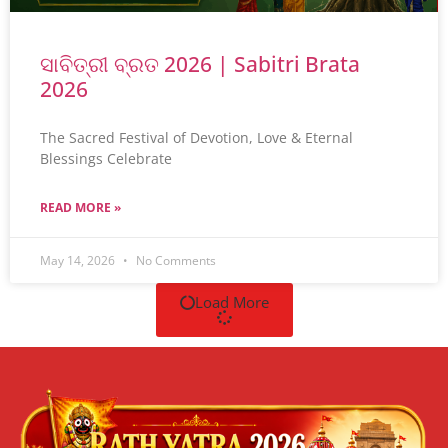
ସାବିତ୍ରୀ ବ୍ରତ 2026 | Sabitri Brata
2026
The Sacred Festival of Devotion, Love & Eternal
Blessings Celebrate
READ MORE »
May 14, 2026
No Comments
Load More