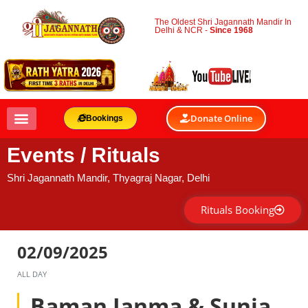
The Oldest Shri Jagannath Mandir In
Delhi & NCR -
Since 1968
Donate Online
Bookings
SHRI JAGANNATH MANDIR
ODISHA ARTS & CULTURAL CENTER
DISH OF ODISHA
Events / Rituals
Shri Jagannath Mandir, Thyagraj Nagar, Delhi
Rituals Booking
02/09/2025
ALL DAY
Baman Janma & Sunia