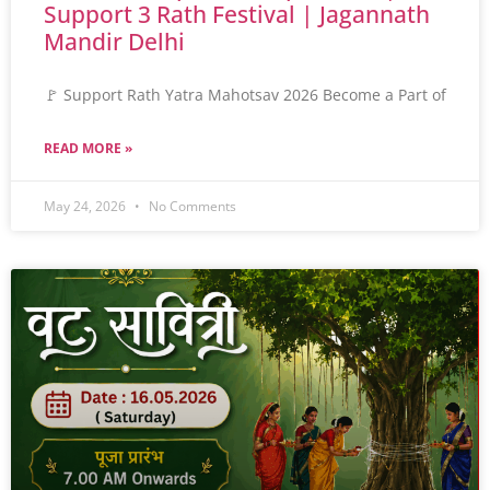
Support 3 Rath Festival | Jagannath
Mandir Delhi
🚩 Support Rath Yatra Mahotsav 2026 Become a Part of
READ MORE »
May 24, 2026
No Comments