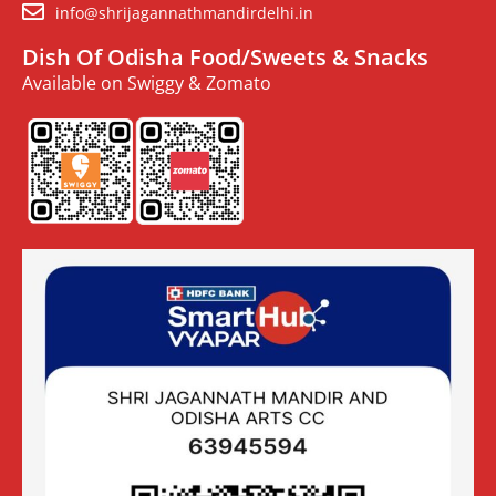
info@shrijagannathmandirdelhi.in
Dish Of Odisha Food/Sweets & Snacks
Available on Swiggy & Zomato