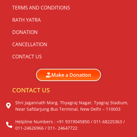
TERMS AND CONDITIONS
RATH YATRA
DONATION
CANCELLATION
CONTACT US
Make a Donation
CONTACT US
Shri Jagannath Marg, Thyagraj Nagar, Tyagraj Stadium,
Near Safdarjung Bus Terminal, New Delhi – 110003
Helpline Numbers : +91 9319045850 / 011-68225363 /
011-24626966 / 011- 24647722