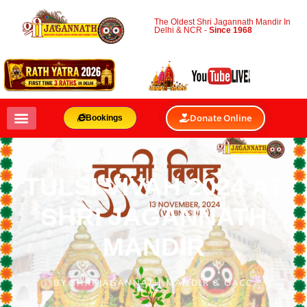
The Oldest Shri Jagannath Mandir In
Delhi & NCR -
Since 1968
Donate Online
Bookings
TULSI VIVAH 2024 AT
SHRI JAGANNATH
MANDIR
BY
SHRI JAGANNATH MANDIR & OACC