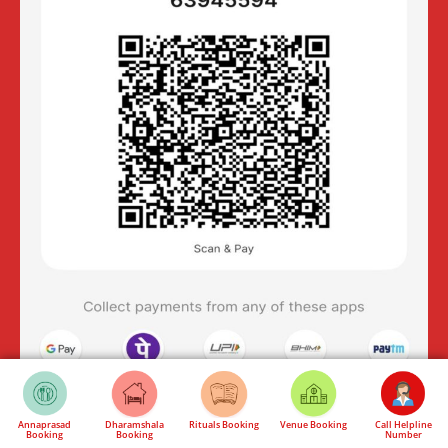
Annaprasad
Dharamshala
Rituals Booking
Venue Booking
Call Helpline
Booking
Booking
Number