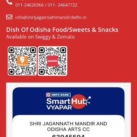
011-24626966 / 011- 24647722
info@shrijagannathmandirdelhi.in
Dish Of Odisha Food/Sweets & Snacks
Available on Swiggy & Zomato