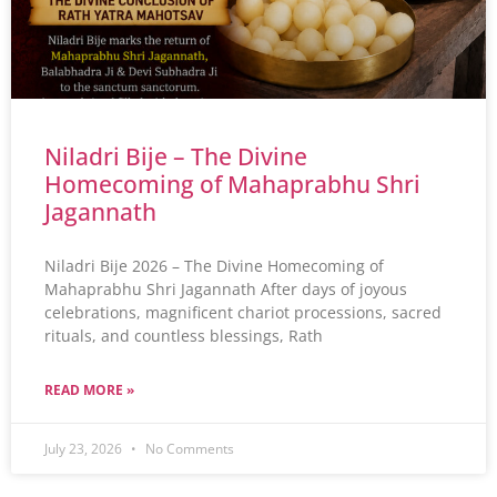
Niladri Bije – The Divine
Homecoming of Mahaprabhu Shri
Jagannath
Niladri Bije 2026 – The Divine Homecoming of
Mahaprabhu Shri Jagannath After days of joyous
celebrations, magnificent chariot processions, sacred
rituals, and countless blessings, Rath
READ MORE »
July 23, 2026
No Comments