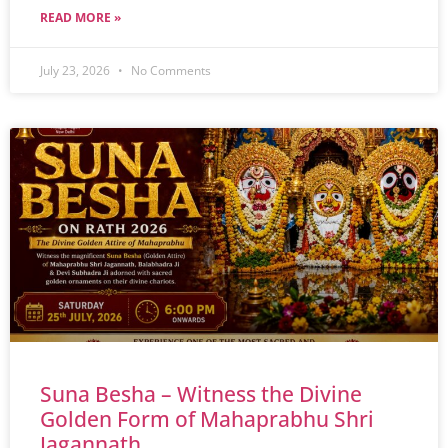
READ MORE »
July 23, 2026
No Comments
Suna Besha – Witness the Divine
Golden Form of Mahaprabhu Shri
Jagannath