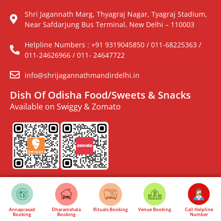
Shri Jagannath Marg, Thyagraj Nagar, Tyagraj Stadium,
Near Safdarjung Bus Terminal, New Delhi – 110003
Helpline Numbers : +91 9319045850 / 011-68225363 /
011-24626966 / 011- 24647722
info@shrijagannathmandirdelhi.in
Dish Of Odisha Food/Sweets & Snacks
Available on Swiggy & Zomato
Annaprasad
Dharamshala
Rituals Booking
Venue Booking
Call Helpline
Booking
Booking
Number