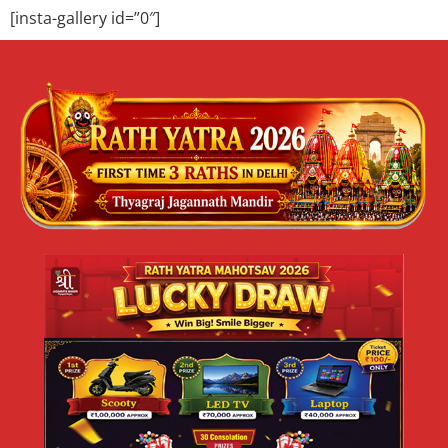
[insta-gallery id=”0″]