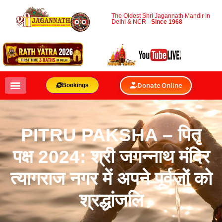
The Oldest Shri Jagannath Mandir In
Delhi & NCR -
Since 1968
Donate Online
Bookings
PITRU PAKSHA – पितृ
पक्ष 2024: श्री जगन्नाथ मंदिर
त्यागराज नगर में अपने पूर्वजों को
श्रद्धांजलि