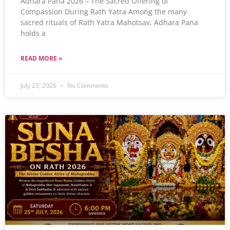
Adhara Pana 2026 – The Sacred Offering of
Compassion During Rath Yatra Among the many
sacred rituals of Rath Yatra Mahotsav, Adhara Pana
holds a
READ MORE »
July 23, 2026
No Comments