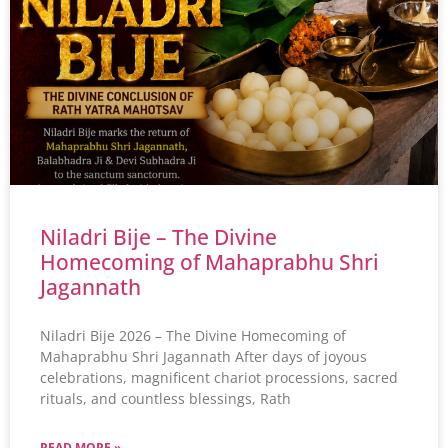
Niladri Bije – The Divine
Homecoming of Mahaprabhu Shri
Jagannath
Niladri Bije 2026 – The Divine Homecoming of
Mahaprabhu Shri Jagannath After days of joyous
celebrations, magnificent chariot processions, sacred
rituals, and countless blessings, Rath
READ MORE »