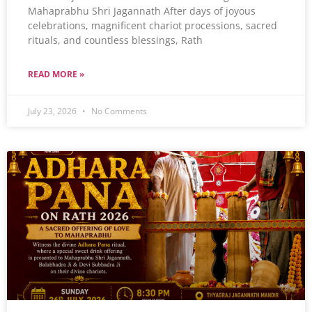
Mahaprabhu Shri Jagannath After days of joyous
celebrations, magnificent chariot processions, sacred
rituals, and countless blessings, Rath
READ MORE »
July 23, 2026
No Comments