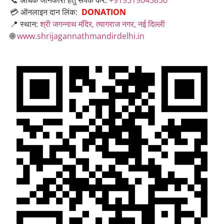
📞 अधिक जानकारी हेतु संपर्क करें:
+919319045850
💳 ऑनलाइन दान लिंक:
DONATION
📍 स्थान:
श्री जगन्नाथ मंदिर, त्यागराज नगर, नई दिल्ली
🌐
www.shrijagannathmandirdelhi.in