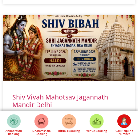
Shiv Vivah Mahotsav Jagannath
Mandir Delhi
🕉️ शिव विवाह महोत्सव 2026 श्री जगन्नाथ मंदिर, त्यागराज नगर, नई
दिल्ली में भगवान शिव और माता पार्वती के दिव्य विवाह का भव्य उत्सव भारत
Annaprasad
Dharamshala
Rituals Booking
Venue Booking
Call Helpline
Booking
Booking
Number