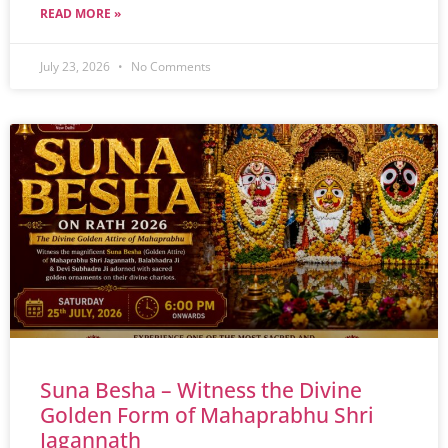
READ MORE »
July 23, 2026
No Comments
Suna Besha – Witness the Divine
Golden Form of Mahaprabhu Shri
Jagannath