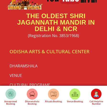
THE OLDEST SHRI
JAGANNATH MANDIR IN
DELHI & NCR
(Registration No. 3853/1968)
ODISHA ARTS & CULTURAL CENTER
DHARAMSHALA
VENUE
CULTURAL PROGRAME
HEALTH CHECK-UP CLINIC
Annaprasad
Dharamshala
Rituals Booking
Venue Booking
Call Helpline
MEDITATION
Booking
Booking
Number