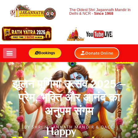
The Oldest Shri Jagannath Mandir In
Delhi & NCR -
Since 1968
Donate Online
Bookings
झूलन पूर्णिमा उत्सव 2025 –
प्रेम, भक्ति और आनंद का
अनुपम संगम
BY
SHRI JAGANNATH MANDIR & OACC