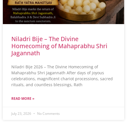
Niladri Bije – The Divine
Homecoming of Mahaprabhu Shri
Jagannath
Niladri Bije 2026 – The Divine Homecoming of
Mahaprabhu Shri Jagannath After days of joyous
celebrations, magnificent chariot processions, sacred
rituals, and countless blessings, Rath
READ MORE »
July 23, 2026
No Comments