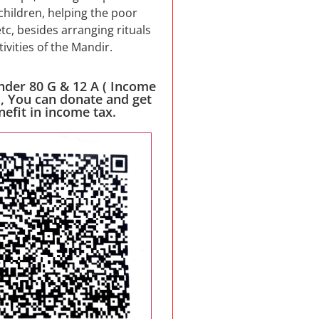
children, helping the poor
etc, besides arranging rituals
tivities of the Mandir.
nder 80 G & 12 A ( Income
 , You can donate and get
nefit in income tax.