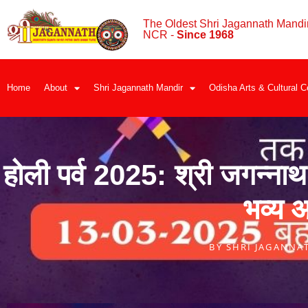
The Oldest Shri Jagannath Mandir
NCR -
Since 1968
Home
About
Shri Jagannath Mandir
Odisha Arts & Cultural C
होली पर्व 2025: श्री जगन्नाथ 
भव्य
BY
SHRI JAGANNA