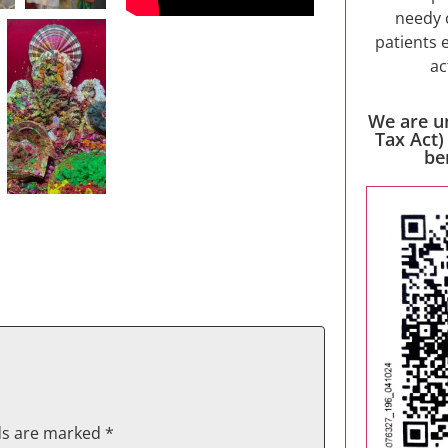
needy 
patients 
ac
We are u
Tax Act)
be
lds are marked
*