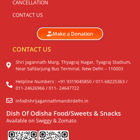
CANCELLATION
CONTACT US
Make a Donation
CONTACT US
Shri Jagannath Marg, Thyagraj Nagar, Tyagraj Stadium,
Near Safdarjung Bus Terminal, New Delhi – 110003
Helpline Numbers : +91 9319045850 / 011-68225363 /
011-24626966 / 011- 24647722
info@shrijagannathmandirdelhi.in
Dish Of Odisha Food/Sweets & Snacks
Available on Swiggy & Zomato