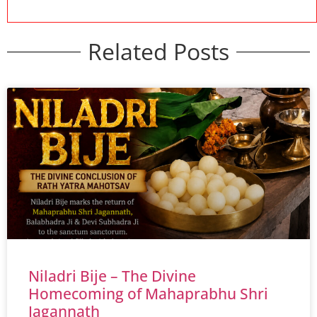
Related Posts
Niladri Bije – The Divine
Homecoming of Mahaprabhu Shri
Jagannath