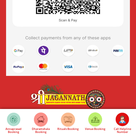
DOWNLAOD MOBILE APP
Annaprasad
Dharamshala
Rituals Booking
Venue Booking
Call Helpline
DOWNLAOD MOBILE APP
Booking
Booking
Number