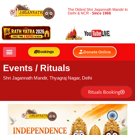
The Oldest Shri Jagannath Mandir In
Delhi & NCR -
Since 1968
Donate Online
Bookings
Events / Rituals
Shri Jagannath Mandir, Thyagraj Nagar, Delhi
Rituals Booking