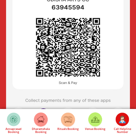
Annaprasad
Dharamshala
Rituals Booking
Venue Booking
Call Helpline
Booking
Booking
Number