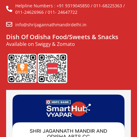
Helpline Numbers : +91 9319045850 / 011-68225363 /
011-24626966 / 011- 24647722
info@shrijagannathmandirdelhi.in
Dish Of Odisha Food/Sweets & Snacks
Available on Swiggy & Zomato