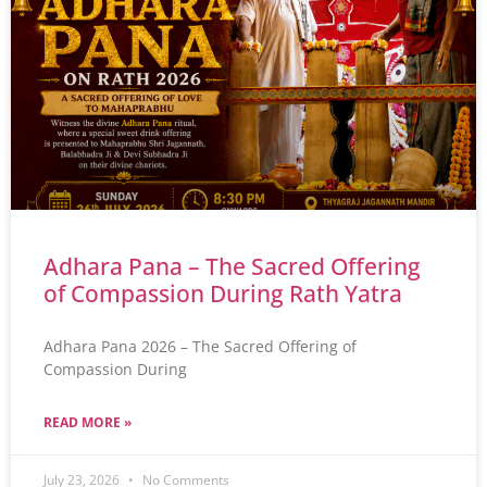
Adhara Pana – The Sacred Offering
of Compassion During Rath Yatra
Adhara Pana 2026 – The Sacred Offering of
Compassion During
READ MORE »
July 23, 2026
No Comments