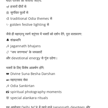
मंदिर परिसर को सजाया जाएगा:
🪔 हजारों दीपों से
🌼 सुगंधित फूलों से
🎨 traditional Odia themes से
✨ golden festive lighting से
जैसे ही महाप्रभु स्वर्ण श्रृंगार में भक्तों को दर्शन देंगे, पूरा वातावरण:
🔔 शंखध्वनि
🎶 Jagannath bhajans
📿 “जय जगन्नाथ” के जयकारों
और devotional energy से गूंज उठेगा।
भक्तों के लिए विशेष आकर्षण होंगे:
👑 Divine Suna Besha Darshan
🍛 महाप्रसाद सेवा
🎶 Odia Sankirtan
📸 spiritual photography moments
🌸 special alankara rituals
यह आयोजन Delhi NCR में रहने वाले Jagannath devotees और