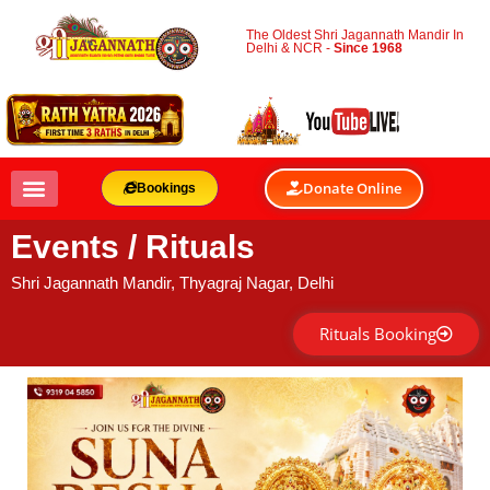
The Oldest Shri Jagannath Mandir In
Delhi & NCR -
Since 1968
Donate Online
Bookings
Events / Rituals
Shri Jagannath Mandir, Thyagraj Nagar, Delhi
Rituals Booking