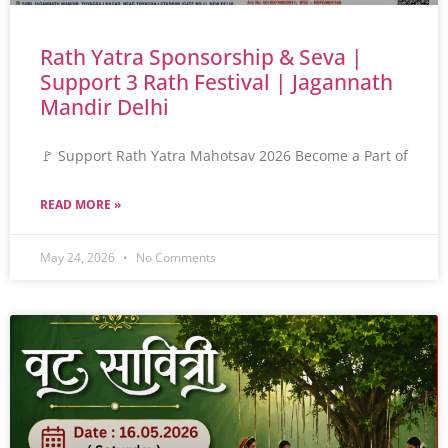
Rath Yatra Sponsorship & Seva |
Support 3 Rath Festival | Jagannath
Mandir Delhi
🚩 Support Rath Yatra Mahotsav 2026 Become a Part of
READ MORE »
May 24, 2026
No Comments