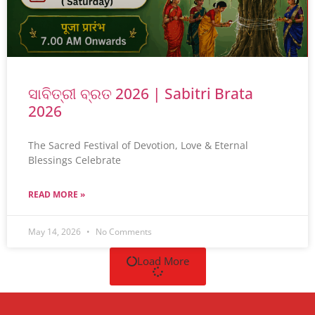
ସାବିତ୍ରୀ ବ୍ରତ 2026 | Sabitri Brata
2026
The Sacred Festival of Devotion, Love & Eternal
Blessings Celebrate
READ MORE »
May 14, 2026
No Comments
Load More