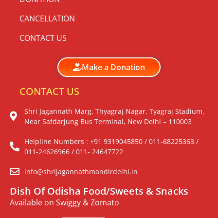
CANCELLATION
CONTACT US
Make a Donation
CONTACT US
Shri Jagannath Marg, Thyagraj Nagar, Tyagraj Stadium,
Near Safdarjung Bus Terminal, New Delhi – 110003
Helpline Numbers : +91 9319045850 / 011-68225363 /
011-24626966 / 011- 24647722
info@shrijagannathmandirdelhi.in
Dish Of Odisha Food/Sweets & Snacks
Available on Swiggy & Zomato