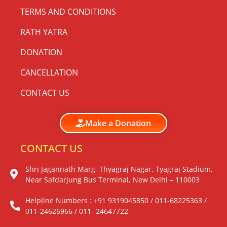
TERMS AND CONDITIONS
RATH YATRA
DONATION
CANCELLATION
CONTACT US
Make a Donation
CONTACT US
Shri Jagannath Marg, Thyagraj Nagar, Tyagraj Stadium,
Near Safdarjung Bus Terminal, New Delhi – 110003
Helpline Numbers : +91 9319045850 / 011-68225363 /
011-24626966 / 011- 24647722