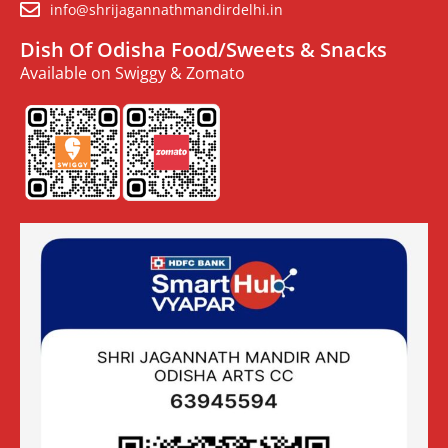
info@shrijagannathmandirdelhi.in
Dish Of Odisha Food/Sweets & Snacks
Available on Swiggy & Zomato