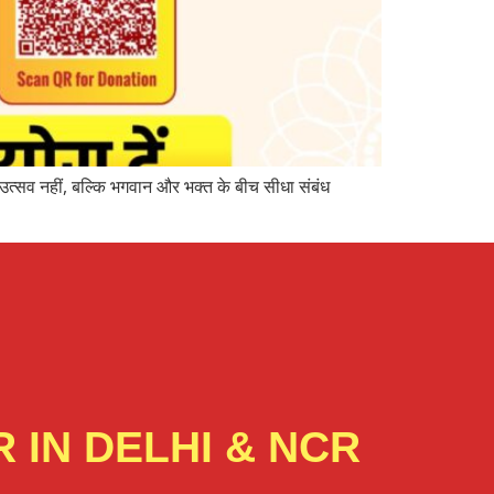
उत्सव नहीं, बल्कि भगवान और भक्त के बीच सीधा संबंध
 IN DELHI & NCR