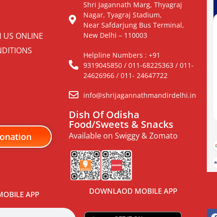
Shri Jagannath Marg, Thyagraj
Nagar, Tyagraj Stadium,
Near Safdarjung Bus Terminal,
H US ONLINE
New Delhi – 110003
DITIONS
Helpline Numbers : +91
9319045850 / 011-68225363 / 011-
24626966 / 011- 24647722
info@shrijagannathmandirdelhi.in
Dish Of Odisha
Food/Sweets & Snacks
Available on Swiggy & Zomato
onation
DOWNLAOD MOBILE APP
OBILE APP